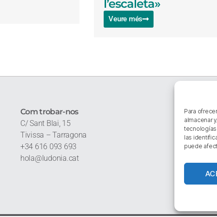
l’escaleta»
Veure més
Com trobar-nos
Enl
Para ofrece
almacenar y
C/ Sant Blai, 15
Qu
tecnologías
Tivissa – Tarragona
Co
las identifi
+34 616 093 693
Cat
puede afect
hola@ludonia.cat
Aví
Pol
AC
Pol