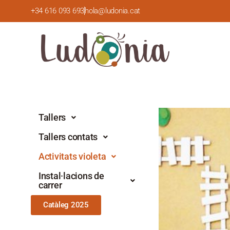
+34 616 093 693
hola@ludonia.cat
Tallers
Tallers contats
Activitats violeta
Instal·lacions de
carrer
Catàleg 2025