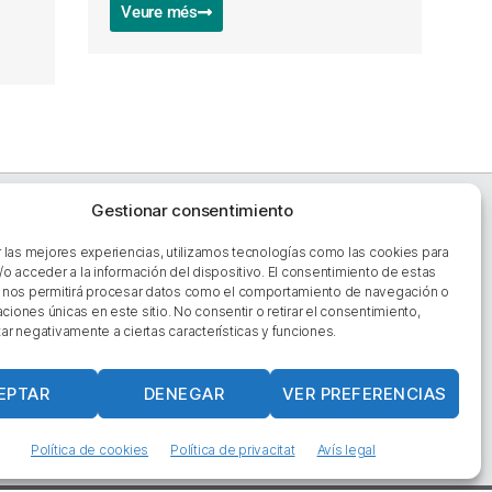
Veure més
Gestionar consentimiento
laços d'interès
r las mejores experiencias, utilizamos tecnologías como las cookies para
/o acceder a la información del dispositivo. El consentimiento de estas
i som?
 nos permitirá procesar datos como el comportamiento de navegación o
ntacta’ns
caciones únicas en este sitio. No consentir o retirar el consentimiento,
àleg inflables
ar negativamente a ciertas características y funciones.
s legal
ítica de privacitat
EPTAR
DENEGAR
VER PREFERENCIAS
ítica de cookies (UE)
Política de cookies
Política de privacitat
Avís legal