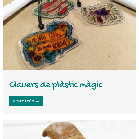
Clauers de plàstic màgic
Veure més →