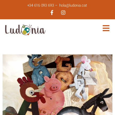
+34 616 093 693
–
hola@ludonia.cat