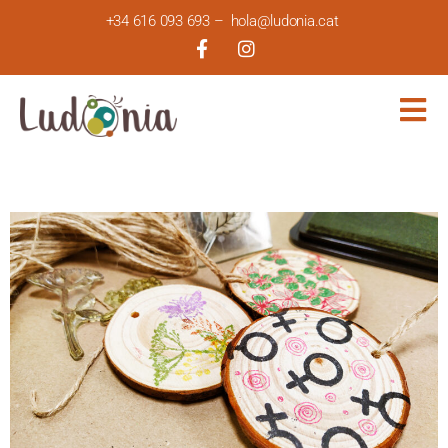
+34 616 093 693
–
hola@ludonia.cat