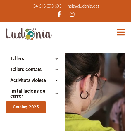
+34 616 093 693
–
hola@ludonia.cat
Tallers
Tallers contats
Activitats violeta
Instal·lacions de
carrer
Catàleg 2025