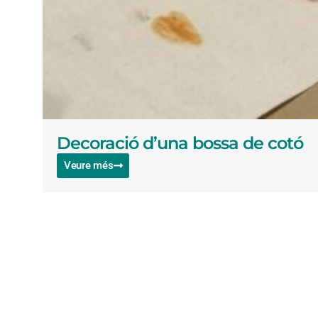
Decoració d’una bossa de cotó
Veure més
Formem part de: