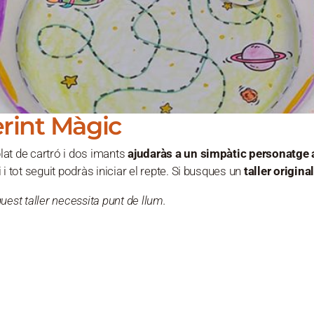
rint Màgic
at de cartró i dos imants
ajudaràs a un simpàtic personatge a
 i tot seguit podràs iniciar el repte. Si busques un
taller origin
uest taller necessita punt de llum.