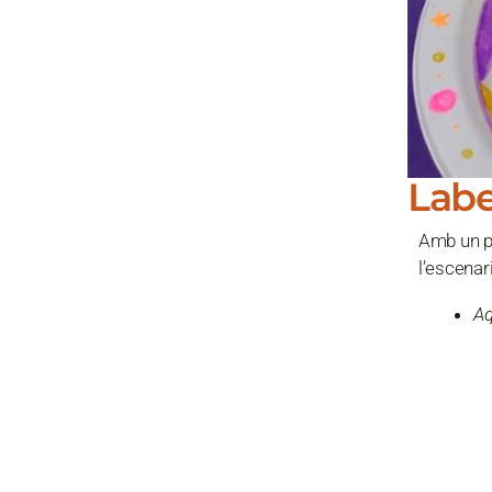
Labe
Amb un pl
l’escenari
Aq