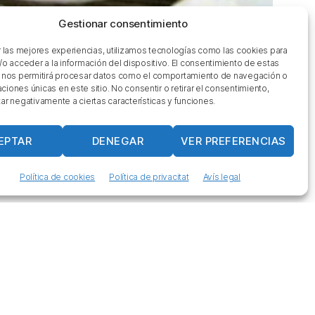
Gestionar consentimiento
r las mejores experiencias, utilizamos tecnologías como las cookies para
/o acceder a la información del dispositivo. El consentimiento de estas
 nos permitirá procesar datos como el comportamiento de navegación o
caciones únicas en este sitio. No consentir o retirar el consentimiento,
ar negativamente a ciertas características y funciones.
Xapes
EPTAR
DENEGAR
VER PREFERENCIAS
Veure més
Política de cookies
Política de privacitat
Avís legal
laços d'interès
i som?