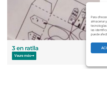
Para ofrece
almacenar y
tecnologías
las identifi
puede afect
3 en ratlla
AC
Veure més
Com trobar-nos
Enl
C/ Sant Blai, 15
Qu