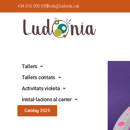
+34 616 093 693
hola@ludonia.cat
Tallers
Tallers contats
Activitats violeta
Instal·lacions al carrer
Catàleg 2025