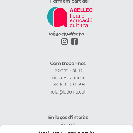
Formem part de:
Més actualitat a ...
Com trobar-nos
C/ Sant Blai, 15
Tivissa – Tarragona
+34 616 093 693
hola@ludonia.cat
Enllaços d'interès
Qui som?
Contacta’ns
Gestionar consentimiento