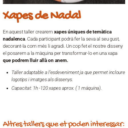
Xapes de Nadal
En aquest taller crearem
xapes úniques de temàtica
nadalenca
. Cada participant podrà fer la seva al seu gust,
decorant-la com més li agradi. Un cop fet el nostre disseny
el posarem a la màquina per transformar-lo en una xapa
que podrem lluir allà on anem.
Taller adaptable a l’esdeveniment ja que permet incloure
logotips i imatges als dissenys.
Capacitat: 1h -120 xapes aprox. ( 1 màquina)
.
Altres tallers que et poden interessar: