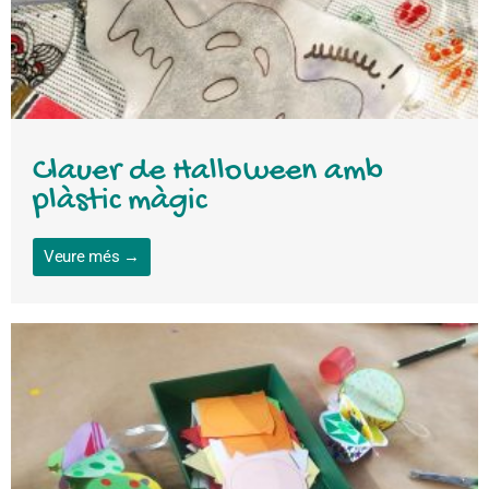
Clauer de Halloween amb
plàstic màgic
Veure més →