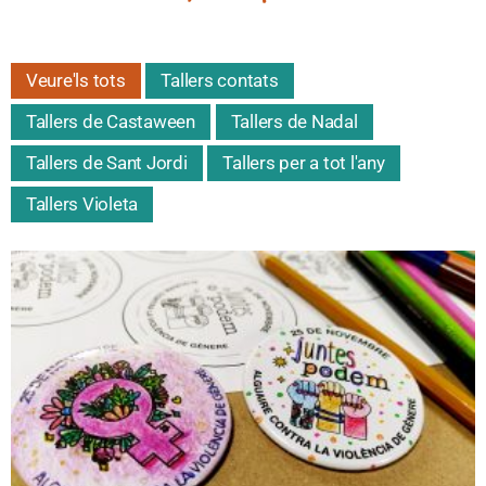
Veure'ls tots
Tallers contats
Tallers de Castaween
Tallers de Nadal
Tallers de Sant Jordi
Tallers per a tot l'any
Tallers Violeta