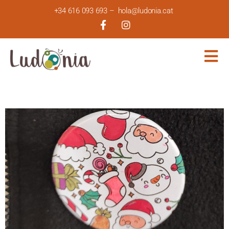
+34 616 093 693
–
hola@ludonia.cat