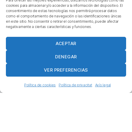
Para ofrecer las mejores experiencias, utilizamos tecnologías como las
cookies para almacenar y/o acceder a la información del dispositivo. El
consentimiento de estas tecnologías nos permitirá procesar datos
Veure més →
como el comportamiento de navegación o las identificaciones únicas
en este sitio. No consentir o retirar el consentimiento, puede afectar
negativamente a ciertas características y funciones.
ACEPTAR
DENEGAR
VER PREFERENCIAS
Política de cookies
Política de privacitat
Avís legal
Formem part de:
Més actualitat a ...