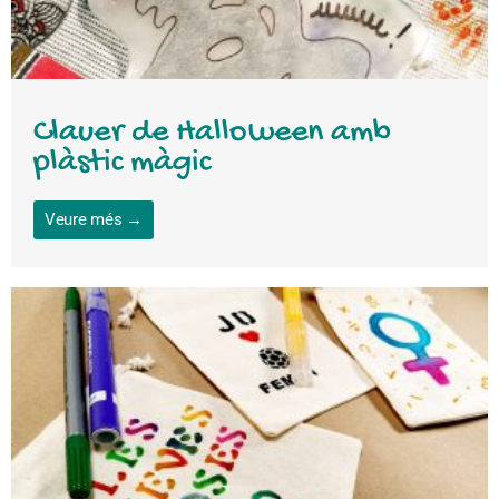
Clauer de Halloween amb
plàstic màgic
Veure més →