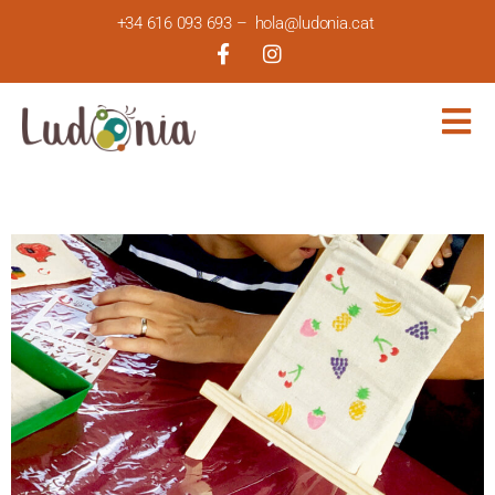
+34 616 093 693
–
hola@ludonia.cat